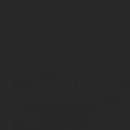
Promoción Comunitaria
:
03471/490333/490210
promocioncomunitaria@armstrong.gov.ar