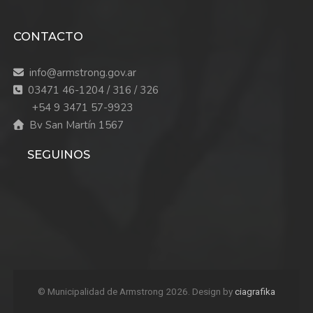
maestranza@armstrong.gov.ar
Juzgado de Faltas
:
CONTACTO
info@armstrong.gov.ar
03471 46-1204 / 316 / 326
+54 9 3471 57-9923
Bv San Martín 1567
SEGUINOS
03471/461204/461326/461316/461592 – Int. 118
© Municipalidad de Armstrong 2026. Design by
ciagrafika
juzgadodefaltas@armstrong.gov.ar