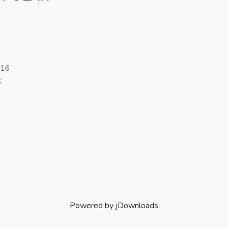
:16
6
Powered by jDownloads