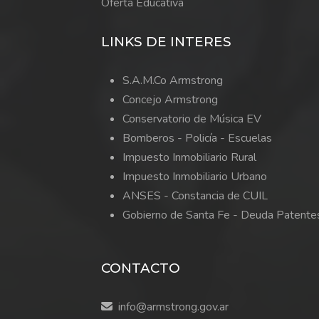
Oferta Educativa
LINKS DE INTERES
S.A.M.Co Armstrong
Concejo Armstrong
Conservatorio de Música EV
Bomberos -
Policía -
Escuelas
Impuesto Inmobiliario Rural
Impuesto Inmobiliario Urbano
ANSES - Constancia de CUIL
Gobierno de Santa Fe - Deuda Patente
CONTACTO
info@armstrong.gov.ar