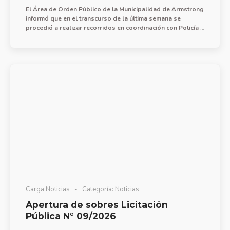
El Área de Orden Público de la Municipalidad de Armstrong
informó que en el transcurso de la última semana se
procedió a realizar recorridos en coordinación con Policía y
central de monitoreo para acciones de prevención de faltas
y delitos, con presencia efectiva en barrio FoNaVi Sur
incluyendo plaza Nona Rocha.
Carga Noticias
Categoría:
Noticias
Apertura de sobres Licitación
Pública N° 09/2026