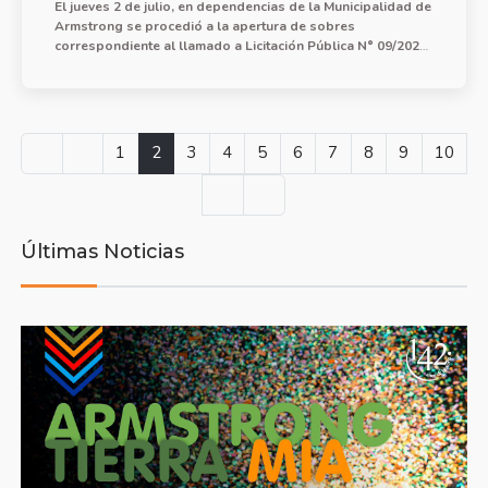
El jueves 2 de julio, en dependencias de la Municipalidad de
Armstrong se procedió a la apertura de sobres
correspondiente al llamado a Licitación Pública N° 09/2026
para la provisión de mano de obra, materiales y equipos
para obra de pavimentación urbana (una cuadra).
1
2
3
4
5
6
7
8
9
10
Últimas Noticias