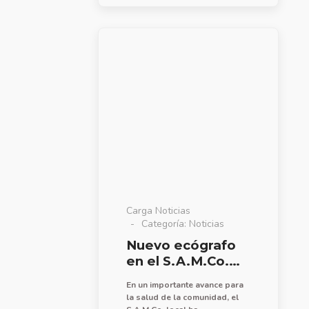
estudiantes de la Escuela de
Educación Técnica N° 291 a
partir de la recepción del kit
de robótica entregado por el
Ministerio de Educación de la
Provincia de Santa Fe.
Carga Noticias
Categoría:
Noticias
Nuevo ecógrafo
en el S.A.M.Co.
local
En un importante avance para
la salud de la comunidad, el