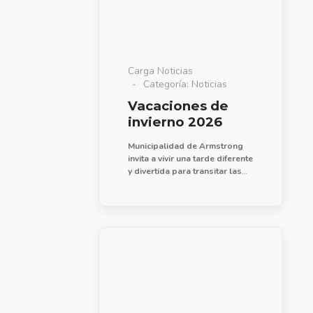
Carga Noticias
Categoría:
Noticias
Vacaciones de
invierno 2026
Municipalidad de Armstrong
invita a vivir una tarde diferente
y divertida para transitar las
vacaciones de invierno, ó
receso escolar invernal, que
se llevará a cabo el domingo
12 de julio a partir de las 14:30
hs. en el parque recreativo
Bracito Fuerte.