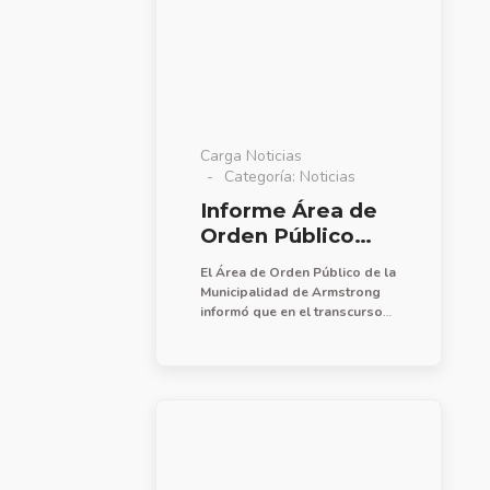
Carga Noticias
Categoría:
Noticias
Informe Área de
Orden Público
06/07/2026
El Área de Orden Público de la
Municipalidad de Armstrong
informó que en el transcurso
de la última semana se
procedió a realizar recorridos
en coordinación con Policía y
central de monitoreo para
acciones de prevención de
faltas y delitos, con presencia
efectiva en barrio FoNaVi Sur
incluyendo plaza Nona Rocha.