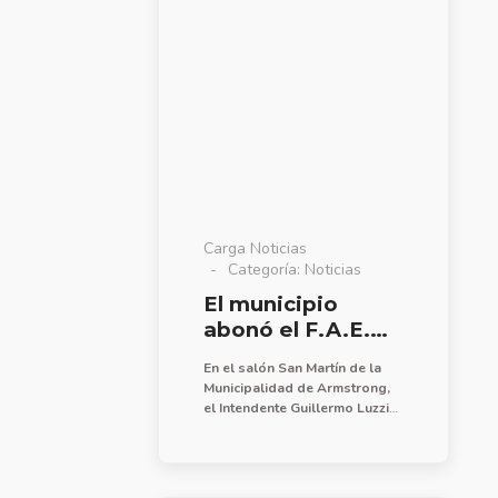
pavimentación urbana (una
cuadra).
Carga Noticias
Categoría:
Noticias
El municipio
abonó el F.A.E.
julio/agosto
En el salón San Martín de la
Municipalidad de Armstrong,
el Intendente Guillermo Luzzi
acompañado por la Secretaria
de Educación y Desarrollo
“Para nosotros, la educación
Integral Rosana Siri, hizo
sigue siendo una prioridad.
entrega del Fondo de
Cumplimos en tiempo y