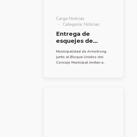
Carga Noticias
Categoría:
Noticias
Entrega de
esquejes de
rosales
Municipalidad de Armstrong
junto al Bloque Unidos del
Concejo Municipal invitan a
participar de esta nueva
jornada de entrega de
esquejes de rosales que se
realizará el miércoles 8 de
julio, de 10 a 12 hs. en Plaza
Flotron.