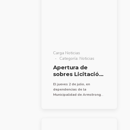
Carga Noticias
Categoría:
Noticias
Apertura de
sobres Licitación
Pública N°
El jueves 2 de julio, en
09/2026
dependencias de la
Municipalidad de Armstrong
se procedió a la apertura de
sobres correspondiente al
llamado a Licitación Pública N°
09/2026 para la provisión de
mano de obra, materiales y
equipos para obra de