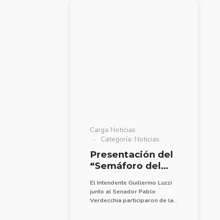
Asistencia Educativa (F.A.E.)
forma con este fondo para
correspondiente a los meses
que sea destinado al
de julio y agosto, por un total
mantenimiento edilicio, y
de $ 30.000.000.-
está bien aprovechado. Da
gusto trabajar con las
instituciones”, dijo.
Carga Noticias
Categoría:
Noticias
Presentación del
“Semáforo del
ruido”
El Intendente Guillermo Luzzi
junto al Senador Pablo
Verdecchia participaron de la
presentación del “Semáforo
del ruido” construido por