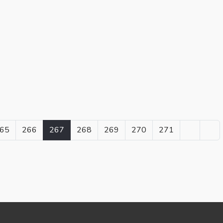
65
266
267
268
269
270
271