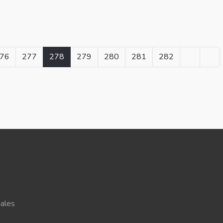
76
277
278
279
280
281
282
ales